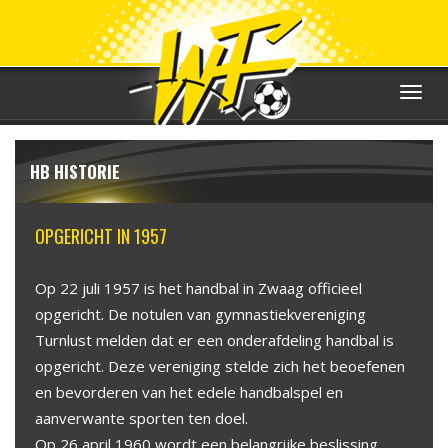
Toggle
navigat
HB HISTORIE
OPGERICHT IN 1957
Op 22 juli 1957 is het handbal in Zwaag officieel
opgericht. De notulen van gymnastiekvereniging
Turnlust melden dat er een onderafdeling handbal is
opgericht. Deze vereniging stelde zich het beoefenen
en bevorderen van het edele handbalspel en
aanverwante sporten ten doel.
Op 26 april 1960 wordt een belangrijke beslissing