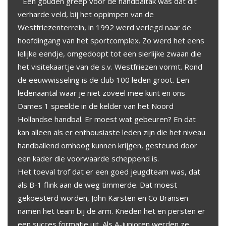
Een gouden greep voor de handbaltak was dat dit
verharde veld, bij het oppimpen van de
Westfriezenterrein, in 1992 werd verlegd naar de
hoofdingang van het sportcomplex. Zo werd het eens
lelijke eendje, omgedoopt tot een sierlijke zwaan die
het visitekaartje van de s.v. Westfriezen vormt. Rond
de eeuwwisseling is de club 100 leden groot. Een
ledenaantal waar je niet zoveel mee kunt en ons
Dames 1 speelde in de kelder van het Noord
Hollandse handbal. Er moest wat gebeuren? En dat
kan alleen als er enthousiaste leden zijn die het niveau
handballend omhoog kunnen krijgen, gesteund door
een kader die voorwaarde scheppend is.
Het toeval trof dat er een goed jeugdteam was, dat
als B-1 flink aan de weg timmerde. Dat moest
gekoesterd worden, John Karsten en Co Bransen
namen het team bij de arm. Kneden het en persten er
een succes formatie uit. Als A-junioren werden ze