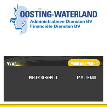
VVWF
WORD OOK
VRIEND
NDER
PIETER BEEREPOOT
FAMILIE MOL