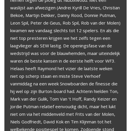
nemen tegen de ploeg uit Nibbixwoud. Met een
waslijst aan afwezigen (Andrei Kyrill De Vries, Christian
Bekoe, Martijn Dekker, Danny Rood, Donnie Putman,
Leon Spil, Peter de Geus, Rob Spil, Rob van der Molen)
kwamen we vandaag slechts tot 12 spelers. En als die
niet top presteren krijgen we het zelfs tegen een
laagvlieger als SEW lastig. De openingsfase van de
wedstrijd was voor de blauwhemden, maar uiteindelijk
waren de beste kansen in de eerste helft voor WF3.
Helaas heeft Raymond het vizier de laatste weken
niet op scherp staan en miste Steve Verhoef
vanmiddag na een week Snowboarden de finesse die
hij wel op zijn Burton-board had. Achterin hielden Ton,
Mark van der Gulik, Tom Van ‘t Hoff, Randy Keizer en
Jordie Putman relatief eenvoudig dicht, maar het lukt
niet om via het middenveld met Frits van der Molen,
Niels Godfriedt, David Kok en Tim Klijnman tot het
welbekende positiespel te komen. Zodoende stond