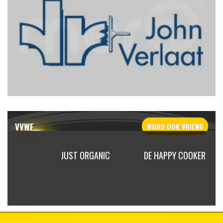
VVWF
WORD OOK
VRIEND
ONE /
JUST ORGANIC
DE HAPPY COOKER
HOEFMAN