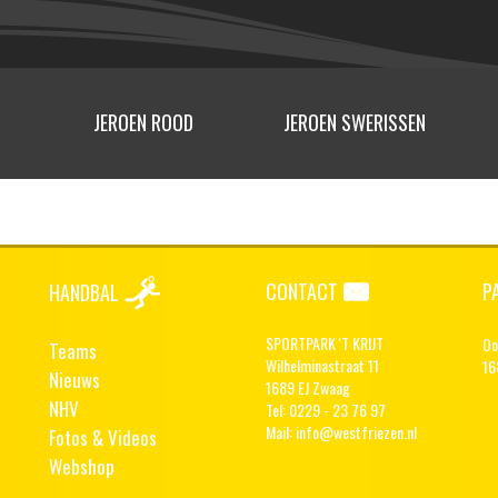
JEROEN ROOD
JEROEN SWERISSEN
A
CONTACT
P
HANDBAL
SPORTPARK 'T KRIJT
Oo
Teams
Wilhelminastraat 11
16
Nieuws
1689 EJ Zwaag
NHV
Tel: 0229 - 23 76 97
Mail:
info@westfriezen.nl
Fotos & Videos
Webshop