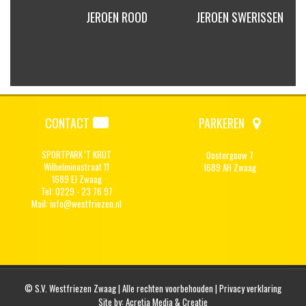
INKEL
JEROEN ROOD
JEROEN SWERISSEN
CONTACT
PARKEREN
SPORTPARK 'T KRIJT
Oostergouw 7
Wilhelminastraat 11
1689 AH Zwaag
1689 EJ Zwaag
Tel: 0229 - 23 76 97
Mail:
info@westfriezen.nl
© S.V. Westfriezen Zwaag | Alle rechten voorbehouden |
Privacy verklaring
Site by:
Acretia Media & Creatie