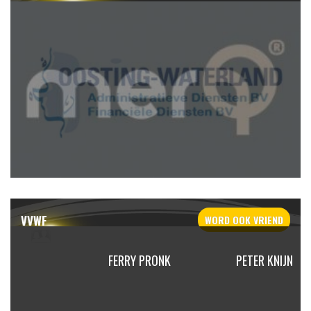
VVWF
WORD OOK
VRIEND
E MOL
FERRY PRONK
PETER KNIJN