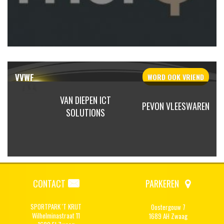
VVWF
WORD OOK
VRIEND
ENTRUM
VAN DIEPEN ICT
PEVON VLEESWAREN
RN
SOLUTIONS
CONTACT
PARKEREN
SPORTPARK 'T KRIJT
Oostergouw 7
Wilhelminastraat 11
1689 AH Zwaag