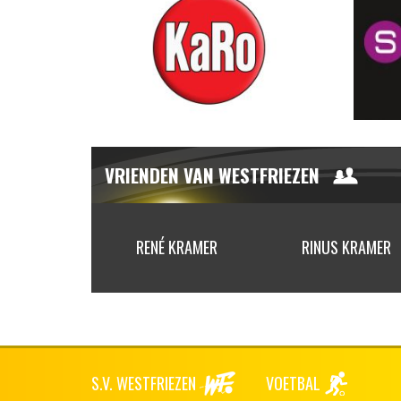
VRIENDEN VAN WESTFRIEZEN
GROOTEMAN
RENÉ KRAMER
RINUS KRAMER
S.V. WESTFRIEZEN
VOETBAL