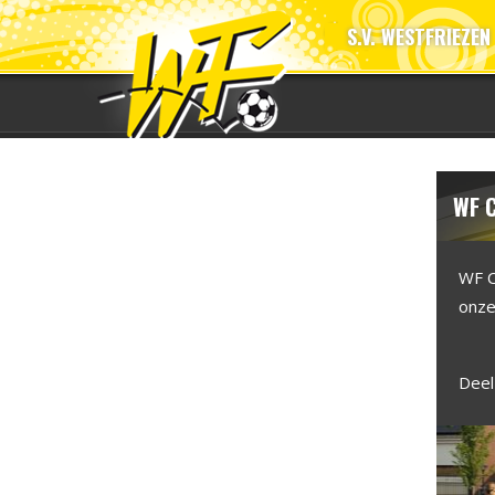
S.V. WESTFRIEZEN
WF C
WF C
onze 
Deel