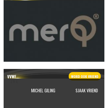
VVWF
WORD OOK
VRIEND
 ASTRID
MICHEL GILING
SJAAK VRIEND