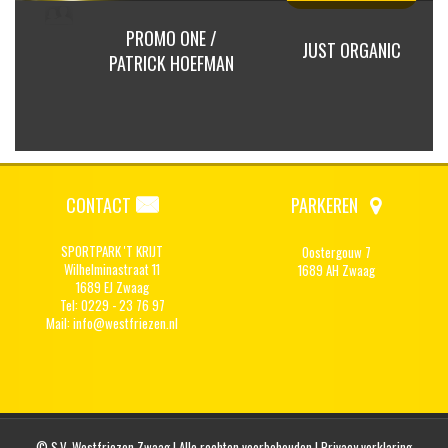
 / CHRIS
PROMO ONE /
JUST ORGANIC
UTEN
PATRICK HOEFMAN
CONTACT
PARKEREN
SPORTPARK 'T KRIJT
Oostergouw 7
Wilhelminastraat 11
1689 AH Zwaag
1689 EJ Zwaag
Tel: 0229 - 23 76 97
Mail:
info@westfriezen.nl
© S.V. Westfriezen Zwaag | Alle rechten voorbehouden |
Privacy verklaring