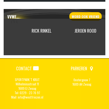
VVWF
WORD OOK
VRIEND
RINKEL
JEROEN ROOD
JEROEN SWERISSEN
CONTACT
PARKEREN
SPORTPARK 'T KRIJT
Oostergouw 7
Wilhelminastraat 11
1689 AH Zwaag
1689 EJ Zwaag
Tel: 0229 - 23 76 97
Mail:
info@westfriezen.nl