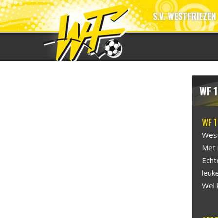
S.V. WESTFRIEZEN
WF 1
WF 1
West
Met 
Echt
leuke
Wel 