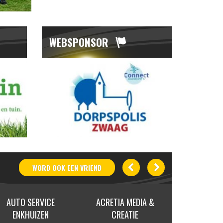
WEBSPONSOR
WORD OOK
EEN
VRIEND
E
ACRETIA MEDIA &
GERARD, WENDY, DAAN
CREATIE
& LISA