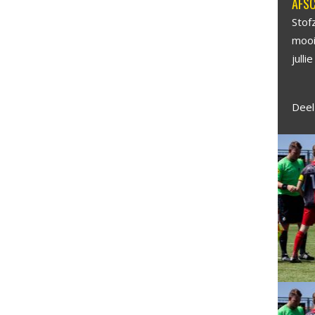
AFSC
Stof
mooi 
jull
Deel