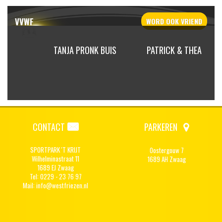
VVWF
WORD OOK
VRIEND
NAAP
TANJA PRONK BUIS
PATRICK & THEA
CONTACT
PARKEREN
SPORTPARK 'T KRIJT
Oostergouw 7
Wilhelminastraat 11
1689 AH Zwaag
1689 EJ Zwaag
Tel: 0229 - 23 76 97
Mail:
info@westfriezen.nl