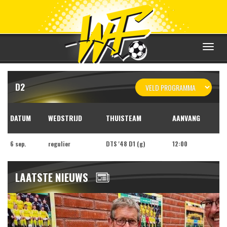
Toggle
navigat
D2
DATUM
WEDSTRIJD
THUISTEAM
AANVANG
6 sep.
regulier
DTS '48 D1 (g)
12:00
LAATSTE NIEUWS