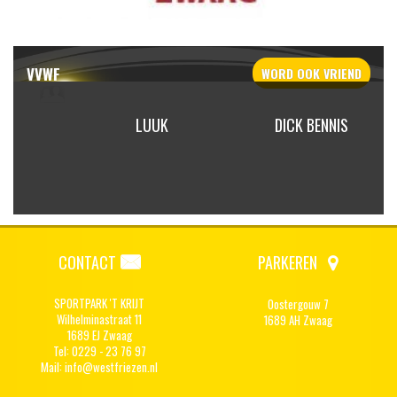
VVWF
WORD OOK
VRIEND
N TINY
LUUK
DICK BENNIS
IEDT
CONTACT
PARKEREN
SPORTPARK 'T KRIJT
Oostergouw 7
Wilhelminastraat 11
1689 AH Zwaag
1689 EJ Zwaag
Tel: 0229 - 23 76 97
Mail:
info@westfriezen.nl