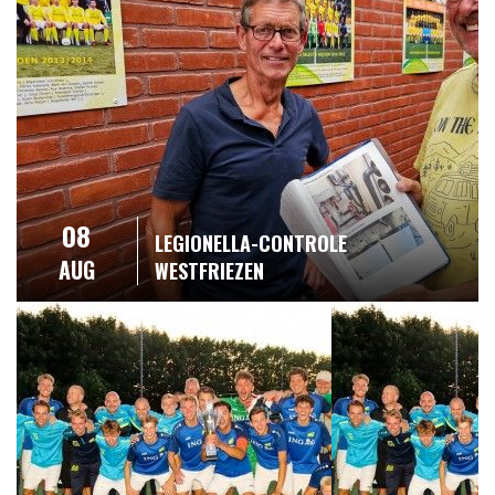
08
LEGIONELLA-CONTROLE
AUG
WESTFRIEZEN