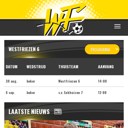
Toggle
navigat
WESTFRIEZEN 6
DATUM
WEDSTRIJD
THUISTEAM
AANVANG
30 aug.
beker
Westfriezen 6
14:00
6 sep.
beker
s.v. Enkhuizen 7
12:00
LAATSTE NIEUWS