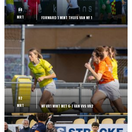
08
MRT
FORWARD 1 WINT THUIS VAN WF 1
02
MRT
WF VR1 WINT MET 6-1 VAN VVS VR2