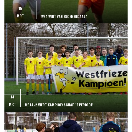
15
MRT
WF 1 WINT VAN BLOEMENDAAL 1
14
MRT
WF 14-2 VIERT KAMPIOENSCHAP 1E PERIODE!