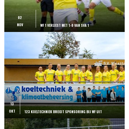
02
NOV
WF 1 VERLIEST MET 1-0 VAN SVA 1
13
OKT
123 KOELTECHNIEK BREIDT SPONSORING BIJ WF UIT