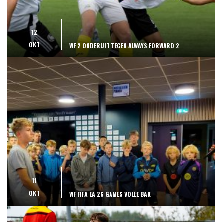
12
OKT
WF 2 ONDERUIT TEGEN ALWAYS FORWARD 2
11
OKT
WF FIFA EA 26 GAMES VOLLE BAK