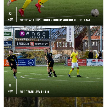
22
NOV
WF JO15-1 LOOPT TEGEN STERKER VOLENDAM JO15-1 AAN
16
NOV
WF 1 TEGEN LSVV 1 : 0-0