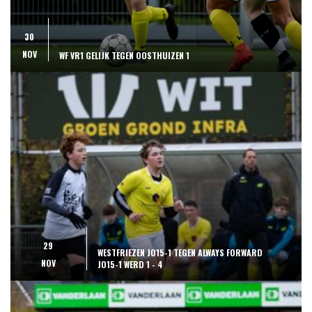
30
NOV
WF VR1 GELIJK TEGEN OOSTHUIZEN 1
29
WESTFRIEZEN JO15-1 TEGEN ALWAYS FORWARD
NOV
JO15-1 WERD 1 - 4