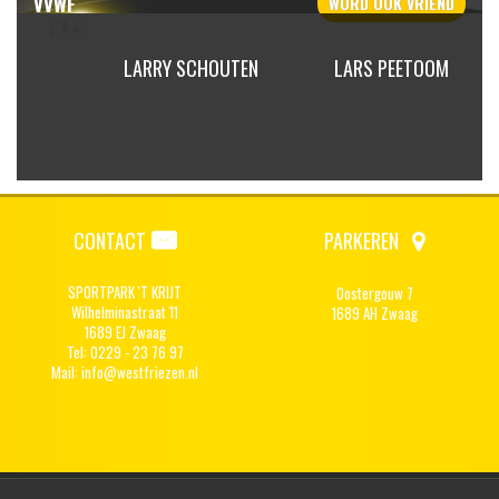
VVWF
WORD OOK
VRIEND
GILING
LARRY SCHOUTEN
LARS PEETOOM
CONTACT
PARKEREN
SPORTPARK 'T KRIJT
Oostergouw 7
Wilhelminastraat 11
1689 AH Zwaag
1689 EJ Zwaag
Tel: 0229 - 23 76 97
Mail:
info@westfriezen.nl