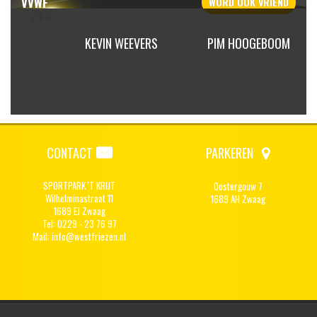
VVWF
WORD OOK
VRIEND
SSELING
KEVIN WEEVERS
PIM HOOGEBOOM
CONTACT
PARKEREN
SPORTPARK 'T KRIJT
Oostergouw 7
Wilhelminastraat 11
1689 AH Zwaag
1689 EJ Zwaag
Tel: 0229 - 23 76 97
Mail:
info@westfriezen.nl