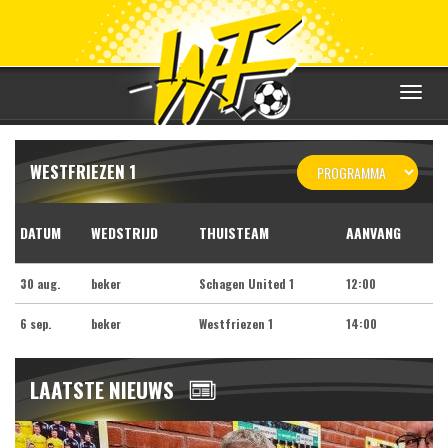
Toggle
navigat
WESTFRIEZEN 1
DATUM
WEDSTRIJD
THUISTEAM
AANVANG
30 aug.
beker
Schagen United 1
12:00
6 sep.
beker
Westfriezen 1
14:00
LAATSTE NIEUWS