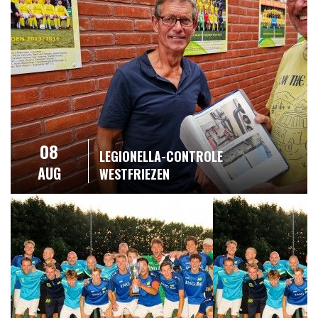
08
LEGIONELLA-CONTROLE
AUG
WESTFRIEZEN