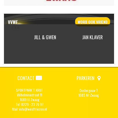
VVWF
WORD OOK
VRIEND
ERENDS
JILL & GWEN
JAN KLAVER
CONTACT
PARKEREN
SPORTPARK 'T KRIJT
Oostergouw 7
Wilhelminastraat 11
1689 AH Zwaag
1689 EJ Zwaag
Tel: 0229 - 23 76 97
Mail:
info@westfriezen.nl