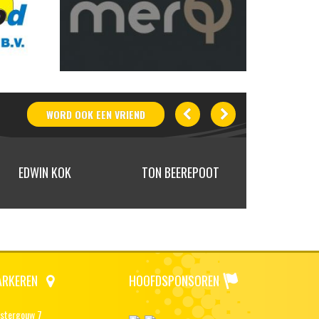
WORD OOK
EEN
VRIEND
EDWIN KOK
TON BEEREPOOT
ELLE & 
ARKEREN
HOOFDSPONSOREN
stergouw 7