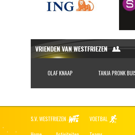
VRIENDEN VAN WESTFRIEZEN
 SNOR
OLAF KNAAP
TANJA PRONK BUI
S.V. WESTFRIEZEN
VOETBAL
Home
Activiteiten
Teams