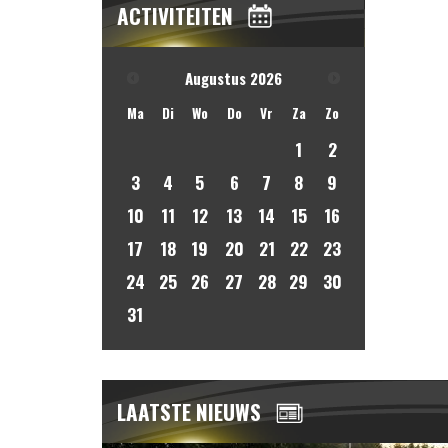
ACTIVITEITEN
Augustus
2026
Ma
Di
Wo
Do
Vr
Za
Zo
1
2
3
4
5
6
7
8
9
10
11
12
13
14
15
16
17
18
19
20
21
22
23
24
25
26
27
28
29
30
31
LAATSTE NIEUWS