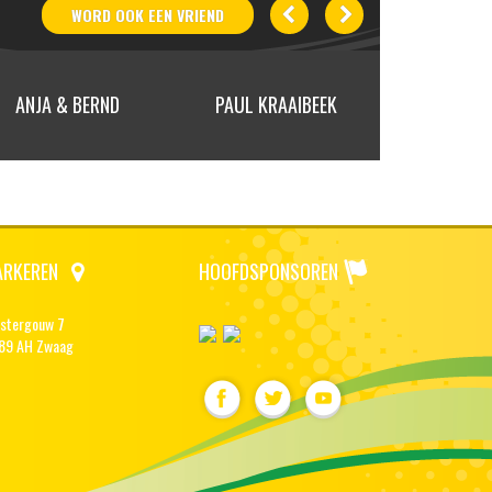
WORD OOK
EEN
VRIEND
ANJA & BERND
PAUL KRAAIBEEK
ALEX &
ARKEREN
HOOFDSPONSOREN
stergouw 7
89 AH Zwaag