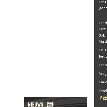
De P
gede
Dit 
Het 
3.4.
Via 
Er is
het 
Dit 
Vrag
Hand
Dee
NIEUWS