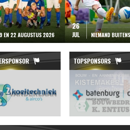
26
JUL
19 EN 22 AUGUSTUS 2026
NIEMAND BUITEN
ERSPONSOR
TOPSPONSORS