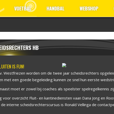
VOETBAL
HANDBAL
WEBSHOP
EIDSRECHTERS HB
LUITEN IS FUN!
s.v. Westfriezen worden om de twee jaar scheidsrechters opgeleid.
en met een goede begeleiding kunnen ze snel hun eerste wedstrij
naast moet er zowel bij coaches als speelster spelregelkennis zij
g voor overzicht Fluit- en kantinediensten vaan Dana Jong en Roo
 de interne scheidsrechterscursus is Ronald Vellinga de contactp