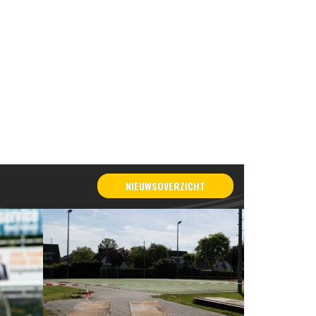
NIEUWSOVERZICHT