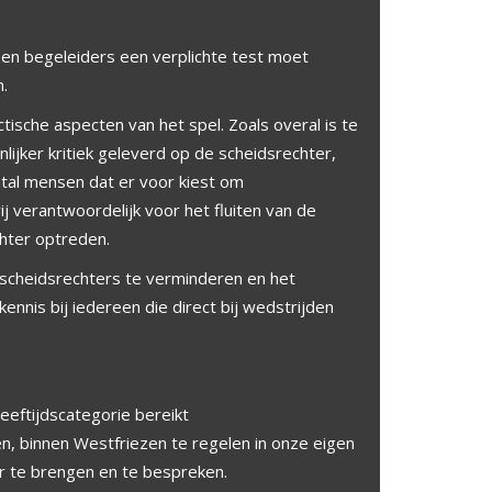
en begeleiders een verplichte test moet
.
tische aspecten van het spel. Zoals overal is te
ijker kritiek geleverd op de scheidsrechter,
ntal mensen dat er voor kiest om
wij verantwoordelijk voor het fluiten van de
hter optreden.
p scheidsrechters te verminderen en het
ennis bij iedereen die direct bij wedstrijden
leeftijdscategorie bereikt
n, binnen Westfriezen te regelen in onze eigen
r te brengen en te bespreken.