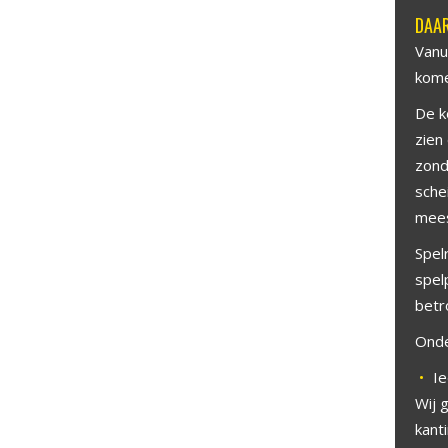
DAAR
Vanu
kome
De k
zien
zond
schei
mees
Spel
spel
betr
Onde
Ie
Wij 
kant