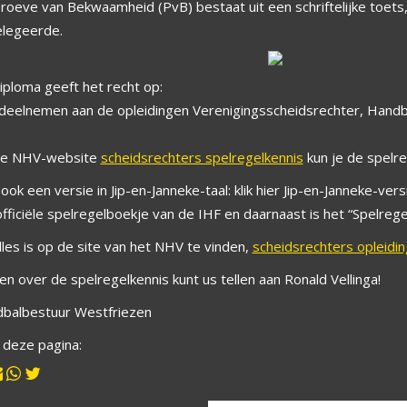
roeve van Bekwaamheid (PvB) bestaat uit een schriftelijke toet
legeerde.
diploma geeft het recht op:
deelnemen aan de opleidingen Verenigingsscheidsrechter, Handbal
de NHV-website
scheidsrechters spelregelkennis
kun je de spelre
 ook een versie in Jip-en-Janneke-taal: klik hier Jip-en-Janneke-ve
officiële spelregelboekje van de IHF en daarnaast is het “Spelregel
alles is op de site van het NHV te vinden,
scheidsrechters opleidi
en over de spelregelkennis kunt us tellen aan Ronald Vellinga!
balbestuur Westfriezen
l deze pagina: