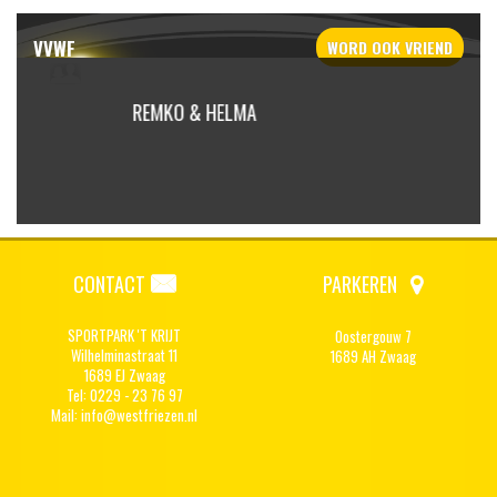
VVWF
WORD OOK
VRIEND
RISSEN
REMKO & HELMA
FRITS (FARM) ENTIUS
CONTACT
PARKEREN
SPORTPARK 'T KRIJT
Oostergouw 7
Wilhelminastraat 11
1689 AH Zwaag
1689 EJ Zwaag
Tel: 0229 - 23 76 97
Mail:
info@westfriezen.nl