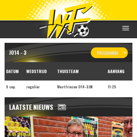
Toggle
navigat
JO14 - 3
DATUM
WEDSTRIJD
THUISTEAM
AANVANG
5 sep.
regulier
Westfriezen O14-3JM
11:25
LAATSTE NIEUWS