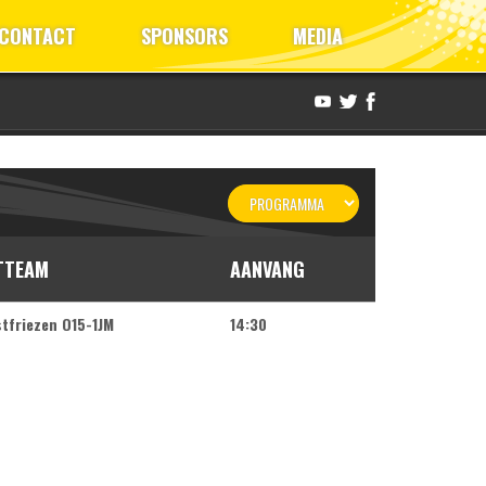
CONTACT
SPONSORS
MEDIA
TTEAM
AANVANG
tfriezen O15-1JM
14:30