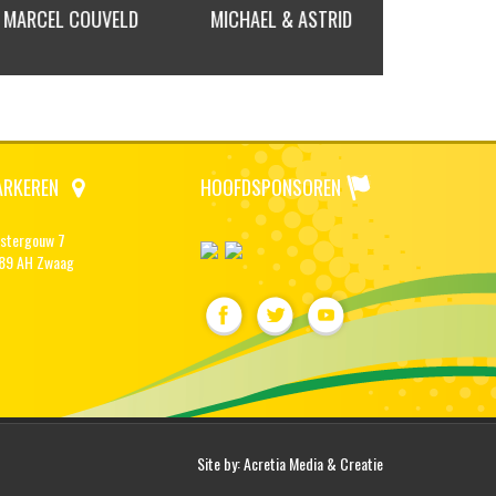
MARCEL COUVELD
MICHAEL & ASTRID
MICHEL 
ARKEREN
HOOFDSPONSOREN
stergouw 7
89 AH Zwaag
Site by:
Acretia Media & Creatie