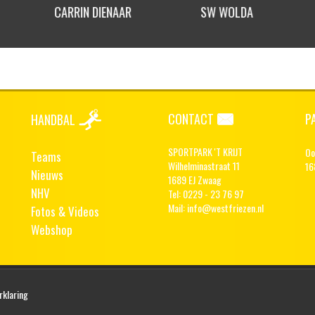
CARRIN DIENAAR
SW WOLDA
CONTACT
P
HANDBAL
SPORTPARK 'T KRIJT
Oo
Teams
Wilhelminastraat 11
16
Nieuws
1689 EJ Zwaag
NHV
Tel: 0229 - 23 76 97
Mail:
info@westfriezen.nl
Fotos & Videos
Webshop
rklaring