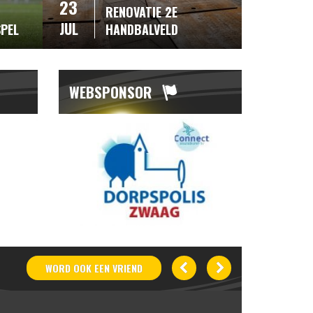
23
RENOVATIE 2E
JUL
SPEL
HANDBALVELD
WEBSPONSOR
WORD OOK
EEN
VRIEND