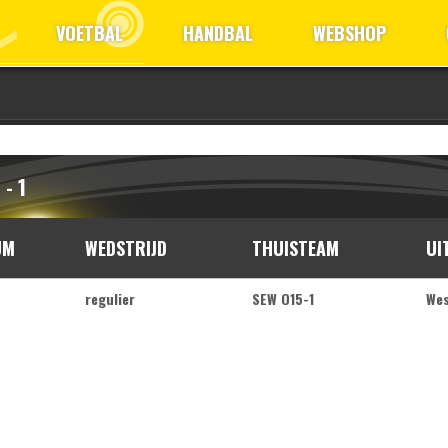
VOETBAL
HANDBAL
WEBSHOP
 - 1
UM
WEDSTRIJD
THUISTEAM
UI
regulier
SEW O15-1
Wes