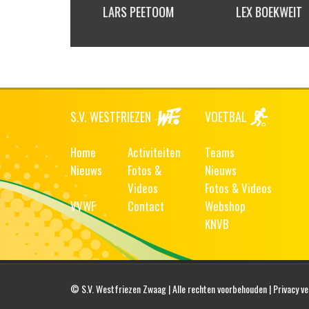
SCHOUTEN
LARS PEETOOM
LEX BOEKWEIT
S.V. WESTFRIEZEN
VOETBAL
Home
Activiteiten
Teams
Nieuws
Fotos &
Nieuws
Videos
Fotos & Videos
VVWF
Contact
Webshop
KNVB
© S.V. Westfriezen Zwaag | Alle rechten voorbehouden |
Privacy ve