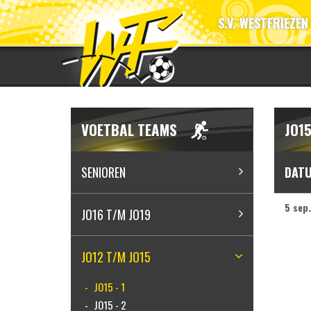
S.V. WESTFRIEZEN
VOETBAL TEAMS
JO15
SENIOREN
DAT
5 sep.
JO16 T/M JO19
JO12 T/M JO15
JO15 - 1
JO15 - 2