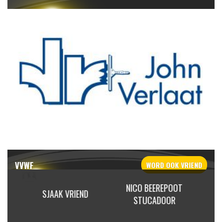
VVWF
WORD OOK
VRIEND
NICO BEEREPOOT
RIEND
SIEM & ELS LAAN
STUCADOOR