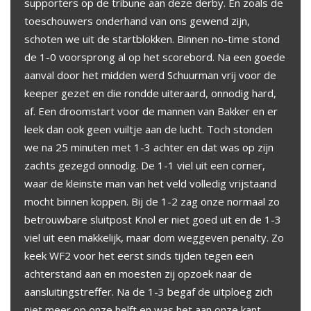
supporters op de tribune aan deze derby. En zoals de
toeschouwers onderhand van ons gewend zijn,
schoten we uit de startblokken. Binnen no-time stond
de 1-0 voorsprong al op het scorebord. Na een goede
aanval door het midden werd Schuurman vrij voor de
keeper gezet en die rondde uiteraard, onnodig hard,
af. Een droomstart voor de mannen van Bakker en er
leek dan ook geen vuiltje aan de lucht. Toch stonden
we na 25 minuten met 1-3 achter en dat was op zijn
zachts gezegd onnodig. De 1-1 viel uit een corner,
waar de kleinste man van het veld volledig vrijstaand
mocht binnen koppen. Bij de 1-2 zag onze normaal zo
betrouwbare sluitpost Knol er niet goed uit en de 1-3
viel uit een makkelijk, maar dom weggeven penalty. Zo
keek WF2 voor het eerst sinds tijden tegen een
achterstand aan en moesten zij opzoek naar de
aansluitingstreffer. Na de 1-3 begaf de uitploeg zich
niet meer op onze helft en was het aan onze kant