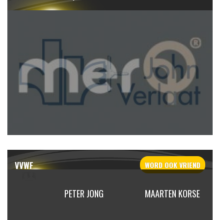
VVWF
WORD OOK
VRIEND
KNIJN
PETER JONG
MAARTEN KORSE