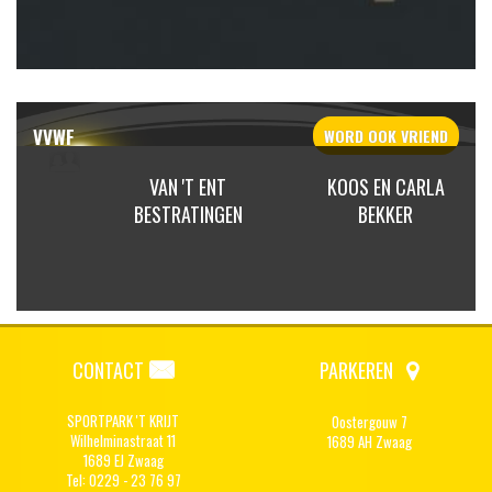
VVWF
WORD OOK
VRIEND
T ENT
KOOS EN CARLA
JAN GREUTER
TINGEN
BEKKER
CONTACT
PARKEREN
SPORTPARK 'T KRIJT
Oostergouw 7
Wilhelminastraat 11
1689 AH Zwaag
1689 EJ Zwaag
Tel: 0229 - 23 76 97