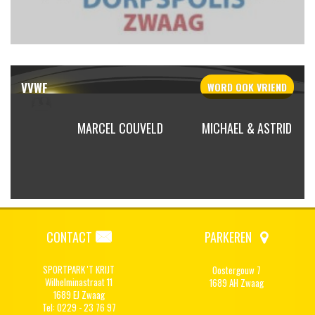
VVWF
WORD OOK
VRIEND
OLDA
MARCEL COUVELD
MICHAEL & ASTRID
CONTACT
PARKEREN
SPORTPARK 'T KRIJT
Oostergouw 7
Wilhelminastraat 11
1689 AH Zwaag
1689 EJ Zwaag
Tel: 0229 - 23 76 97