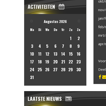
okt/
ACTIVITEITEN
nov/
jan/
Augustus
2026
feb/
Ma
Di
Wo
Do
Vr
Za
Zo
mrt/
1
2
apr/
3
4
5
6
7
8
9
10
11
12
13
14
15
16
Voor
17
18
19
20
21
22
23
24
25
26
27
28
29
30
Dee
31
LAATSTE NIEUWS