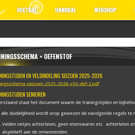
VOETBAL
HANDBAL
WEBSHOP
ININGSSCHEMA + OEFENSTOF
NINGSTIJDEN EN VELDINDELING SEIZOEN 2025-2026
ningsschema-seizoen-2025-2026-v30-def-2.pdf
NINGSTIJDEN SENIOREN
rstaand staat het document waarin de trainingstijden en bijbeho
 alle duidelijkheid wordt erop gewezen de navolgende regels te
Velden netjes achterlaten, geen etenswaren etc. achterlaten en
alsjeblieft aan de omwonenden.