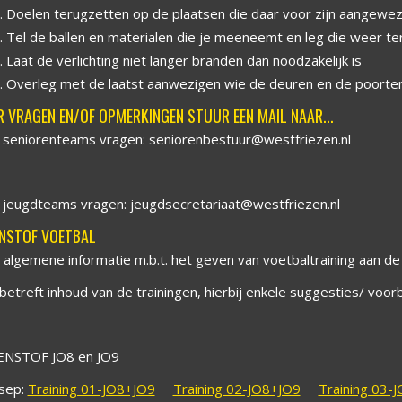
Doelen terugzetten op de plaatsen die daar voor zijn aangewe
Tel de ballen en materialen die je meeneemt en leg die weer ter
Laat de verlichting niet langer branden dan noodzakelijk is
Overleg met de laatst aanwezigen wie de deuren en de poorten 
 VRAGEN EN/OF OPMERKINGEN STUUR EEN MAIL NAAR...
 seniorenteams vragen: seniorenbestuur@westfriezen.nl
 jeugdteams vragen: jeugdsecretariaat@westfriezen.nl
NSTOF VOETBAL
 algemene informatie m.b.t. het geven van voetbaltraining aan de
betreft inhoud van de trainingen, hierbij enkele suggesties/ voor
NSTOF JO8 en JO9
sep:
Training 01-JO8+JO9
Training 02-JO8+JO9
Training 03-