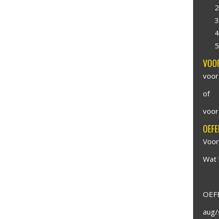
VOOR
voor
of
voor
OEFE
Voor
Wat 
OEFE
aug/