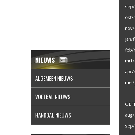
sep/
okt/
nov/
jan/
feb/
NIEUWS
mrt/
apr/
ALGEMEEN NIEUWS
mei/
VOETBAL NIEUWS
OEFE
HANDBAL NIEUWS
aug/
sep/