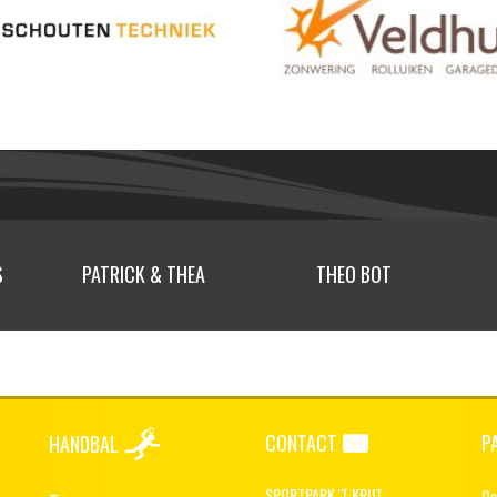
S
PATRICK & THEA
THEO BOT
CONTACT
P
HANDBAL
SPORTPARK 'T KRIJT
Oo