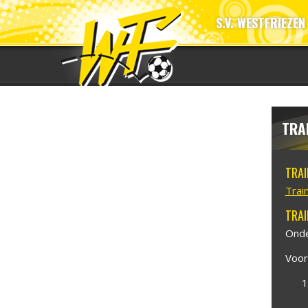
S.V. WESTFRIEZEN
TRA
TRAI
Trai
TRAI
Onde
Voor