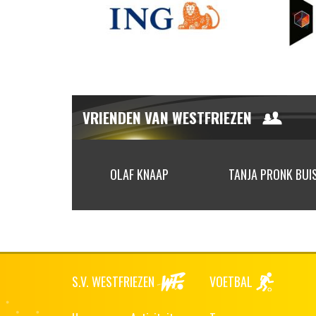
VRIENDEN VAN WESTFRIEZEN
 SNOR
OLAF KNAAP
TANJA PRONK BUI
S.V. WESTFRIEZEN
VOETBAL