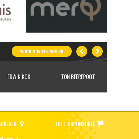
WORD OOK
EEN
VRIEND
EDWIN KOK
TON BEEREPOOT
ELLE & 
ARKEREN
HOOFDSPONSOREN
stergouw 7