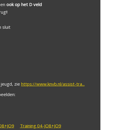
zen
ook op het D veld
ug!!
sluit
 jeugd, zie
https://www.knvb.nl/assist-tra...
beelden:
JO8+JO9
Training 04-JO8+JO9