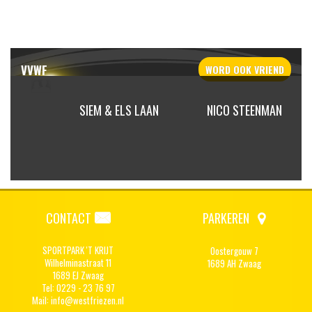
VVWF
WORD OOK
VRIEND
REPOOT
SIEM & ELS LAAN
NICO STEENMAN
DOOR
CONTACT
PARKEREN
SPORTPARK 'T KRIJT
Oostergouw 7
Wilhelminastraat 11
1689 AH Zwaag
1689 EJ Zwaag
Tel: 0229 - 23 76 97
Mail:
info@westfriezen.nl