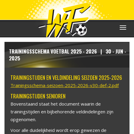
Toggle
navigat
TRAININGSSCHEMA VOETBAL 2025 - 2026 | 30 - JUN -
2025
TRAININGSTIJDEN EN VELDINDELING SEIZOEN 2025-2026
Trainingsschema-seizoen-2025-2026-v30-def-2.pdf
TRAININGSTIJDEN SENIOREN
Bovenstaand staat het document waarin de
trainingstijden en bijbehorende veldindelingen zijn
opgenomen.
Voor alle duidelijkheid wordt erop gewezen de