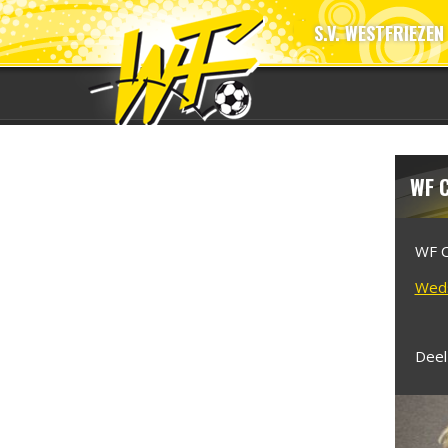
S.V. WESTFRIEZEN
WF C
WF C
Weds
Deel