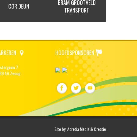
BRAM GROOTVELD
HANS HOOGLAND
ADRIAAN
TRANSPORT
ARKEREN
HOOFDSPONSOREN
stergouw 7
89 AH Zwaag
Site by:
Acretia Media & Creatie