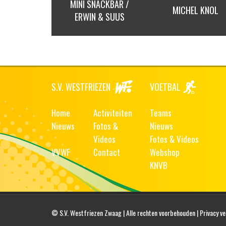
SNACKBAR /
JOHAN BAKKER
MICHEL KNOL
N & SUUS
RECLAME
S.V. WESTFRIEZEN
VOETBAL
Home
Activiteiten
Teams
Nieuws
Fotos &
Nieuws
Videos
Fotos & Videos
VVWF
Contact
Webshop
KNVB
© S.V. Westfriezen Zwaag | Alle rechten voorbehouden |
Privacy ve