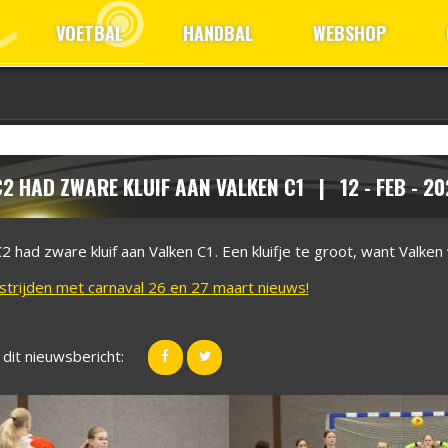
VOETBAL
HANDBAL
WEBSHOP
2 HAD ZWARE KLUIF AAN VALKEN C1 | 12 - FEB - 20
2 had zware kluif aan Valken C1. Een kluifje te groot, want Valken
trijden met carnaval 26 en 27 maart nieuws!
 dit nieuwsbericht: