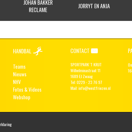
JORRYT EN ANJA
COR DEUN
CONTACT
P
HANDBAL
SPORTPARK 'T KRIJT
Oo
Teams
Wilhelminastraat 11
16
Nieuws
1689 EJ Zwaag
NHV
Tel: 0229 - 23 76 97
Mail:
info@westfriezen.nl
Fotos & Videos
Webshop
rklaring