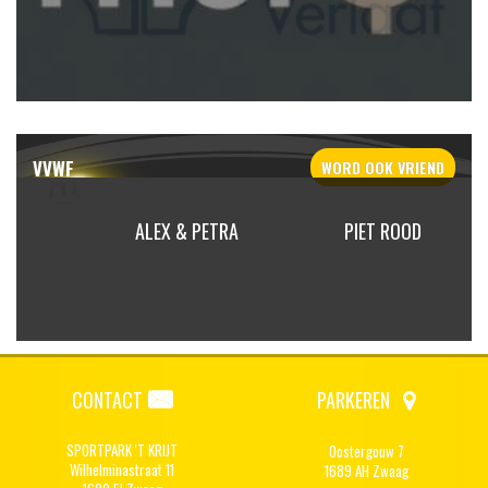
VVWF
WORD OOK
VRIEND
AIBEEK
ALEX & PETRA
PIET ROOD
CONTACT
PARKEREN
SPORTPARK 'T KRIJT
Oostergouw 7
Wilhelminastraat 11
1689 AH Zwaag