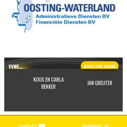
VVWF
WORD OOK
VRIEND
 ENT
KOOS EN CARLA
JAN GREUTER
INGEN
BEKKER
CONTACT
PARKEREN